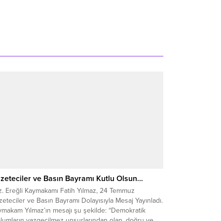
zeteciler ve Basın Bayramı Kutlu Olsun…
z. Ereğli Kaymakamı Fatih Yılmaz, 24 Temmuz
eteciler ve Basın Bayramı Dolayısıyla Mesaj Yayınladı.
ymakam Yılmaz’ın mesajı şu şekilde: “Demokratik
plumların vazgeçilmez unsurlarından olan, doğru ve