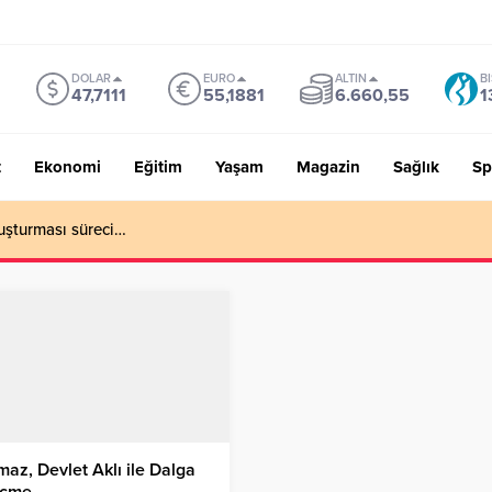
DOLAR
EURO
ALTIN
B
47,7111
55,1881
6.660,55
1
t
Ekonomi
Eğitim
Yaşam
Magazin
Sağlık
Sp
uşturması süreci…
maz, Devlet Aklı ile Dalga
çme…