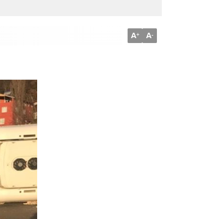
A
A
+
-