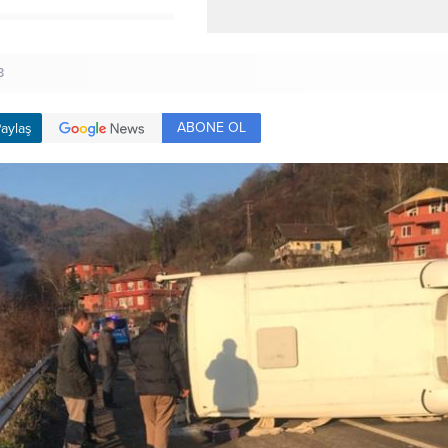
3
ABONE OL
aylaş