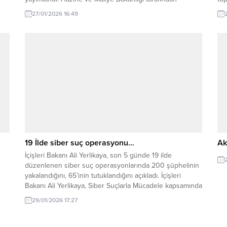
hazırlanan “2026 Yılı Özel Eğitime İhtiyaç Duyan
tar
27/01/2026 16:49
li
Bireylere Verilecek Eğitim Desteği Tutarlarına İlişkin
bil
...
Tebliğ”, bugünkü Resmi Gazete’de yayımlanarak
tü
yürürlüğe girdi. Buna göre, özel...
Bas
yer
19 İlde siber suç operasyonu…
Ak
İçişleri Bakanı Ali Yerlikaya, son 5 günde 19 ilde
düzenlenen siber suç operasyonlarında 200 şüphelinin
yakalandığını, 65’inin tutuklandığını açıkladı. İçişleri
Bakanı Ali Yerlikaya, Siber Suçlarla Mücadele kapsamında
Emniyet güçlerince son 5 gündür yürütülen
29/01/2026 17:27
operasyonların sonuçlarını kamuoyuyla paylaştı. Bakan
Yerlikaya’nın açıklamasına göre, 19 il merkezli
gerçekleştirilen eş zamanlı operasyonlarda toplam 200...