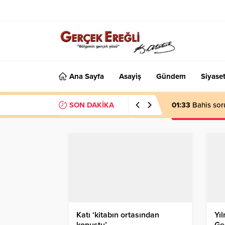
Ana Sayfa
Asayiş
Gündem
Siyase
SON DAKİKA
01:33
Bahis sor
Katı ‘kitabın ortasından
Yıl
konuştu’…
Ge