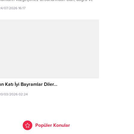
afsız habercilik anlayışıyla kamuoyunun
24/07/2026 16:17
gilendirilmesi adına büyük bir özveriyle görev yapan
m basın mensuplarımızın 24 Temmuz Gazeteciler ve
ın Bayramı’nı kutluyorum. Görevlerini fedakârca
ine...
ın Katı İyi Bayramlar Diler…
20/03/2026 02:24
Popüler Konular