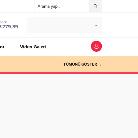
IST
°C
ZONGULDAK
3.779,39
PARÇALI BULUTLU
or
Video Galeri
TÜMÜNÜ GÖSTER →