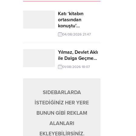
Katı ‘kitabın
ortasından
konuştu’…
04/08/2026 21:47
Yılmaz, Devlet Aklı
ile Dalga Geçme…
01/08/2026 18:07
SIDEBARLARDA
İSTEDİĞİNİZ HER YERE
BUNUN GİBİ REKLAM
ALANLARI
EKLEYEBİLİRSİNİZ.