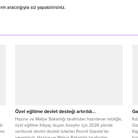
 aracılığıyla siz yapabilirsiniz.
Özel eğitime devlet desteği artırıldı…
Ga
Hazine ve Maliye Bakanlığı tarafından hazırlanan tebliğle,
Kd
li
özel eğitime ihtiyaç duyan bireyler için 2026 yılında
Gaz
ama
verilecek devlet destek tutarları Resmî Gazete’de
Ka
yayımlandı. Hazine ve Maliye Bakanlığı tarafından
to