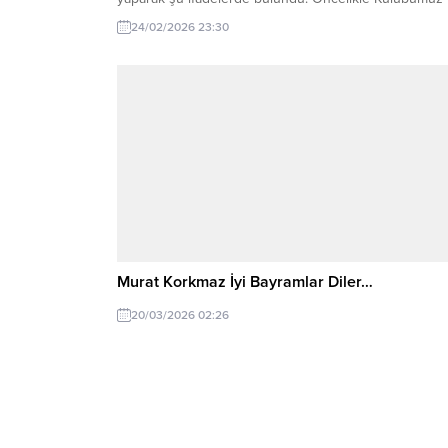
Başkanı Kaan Kocaman’a yapılan fiili saldırı nedeni ile
24/02/2026 23:30
yaşadığımız derin üzüntüyü belirtmek isteriz. Kdz Ereğ
Belediyespor Başkanı Recep Yılmaz, Kulüp Başkanımız
Murat Korkmaz İyi Bayramlar Diler…
20/03/2026 02:26