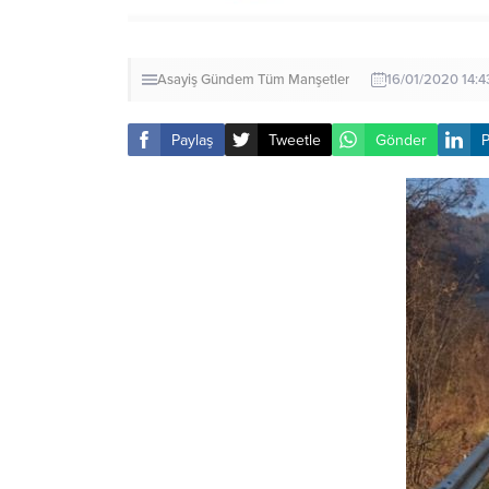
Asayiş
Gündem
Tüm Manşetler
16/01/2020 14:4
Paylaş
Tweetle
Gönder
P