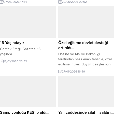
27/06/2026 17:36
22/05/2026 00:02
şöyle: “Milliyetçi Hareket Partisi
Zonguldak İl Başkanlığı olarak,
Genel Başkanımız Sayın Devlet
Bahçeli Beyefendi’nin emir ve
talimatları doğrultusunda ilimiz
genelinde olağan ilçe kongreleri
sürecini birlik, beraberlik ve teşkilat
disiplini içerisinde yürüteceğiz.
16 Yaşındayız…
Özel eğitime devlet desteği
Liderimizin ortaya...
artırıldı…
Gerçek Ereğli Gazetesi 16
yaşında…
Hazine ve Maliye Bakanlığı
tarafından hazırlanan tebliğle, özel
14/01/2026 23:52
eğitime ihtiyaç duyan bireyler için
2026 yılında verilecek devlet
27/01/2026 16:49
destek tutarları Resmî Gazete’de
yayımlandı. Hazine ve Maliye
Bakanlığı tarafından hazırlanan
“2026 Yılı Özel Eğitime İhtiyaç
Duyan Bireylere Verilecek Eğitim
Desteği Tutarlarına İlişkin Tebliğ”,
bugünkü Resmi Gazete’de
yayımlanarak yürürlüğe girdi. Buna
Şampiyonluğu KES’ip aldı…
Yalı caddesinde silahlı saldırı…