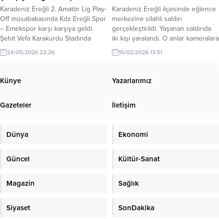
göre, özel...
Karadeniz Ereğli 2. Amatör Lig Play-
Karadeniz Ereğli ilçesinde eğlence
Off müsabakasında Kdz Ereğli Spor
merkezine silahlı saldırı
– Emekspor karşı karşıya geldi.
gerçekleştirildi. Yaşanan saldırıda
Şehit Vefa Karakurdu Stadında
iki kişi yaralandı. O anlar kameralara
oynanan müsabaka her iki takımın
yansıdı. Olay ilçeye bağlı Orhanlar
24/05/2026 22:26
15/02/2026 13:51
karşılıklı atakları ile devam etti.
Mahallesi Süleyman Seba Sokak
Oyun üstünlüğünü elinde
üzerinde saat 00.50 sularında
bulunduran Kdz Ereğli Spor, 67.
meydana geldi. İddiaya göre 14
Künye
Yazarlarımız
dakikada Emeksporlu Dinçer
Şubat Sevgililer günü dolayısıyla
Çınar’ın kendi kalesine attığı gol ile
eğlence merkezinde düzenlenen
Gazeteler
İletişim
1-0 öne geçti. Karşılaşmada...
mekana gelen A.G., belinden
çıkardığı silahını defalarca ateşledi.
Güvenlik...
Dünya
Ekonomi
Güncel
Kültür-Sanat
Magazin
Sağlık
Siyaset
SonDakika