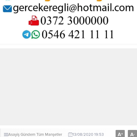
A
A
+
-
Asayiş
Gündem
Tüm Manşetler
13/08/2020 19:53