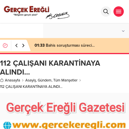
°C
ZONGULDAK
AZ BULUTLU
01:33
Bahis soruşturması süreci…
112 ÇALIŞANI KARANTİNAYA
ALINDI…
Anasayfa
Asayiş
,
Gündem
,
Tüm Manşetler
112 ÇALIŞANI KARANTİNAYA ALINDI…