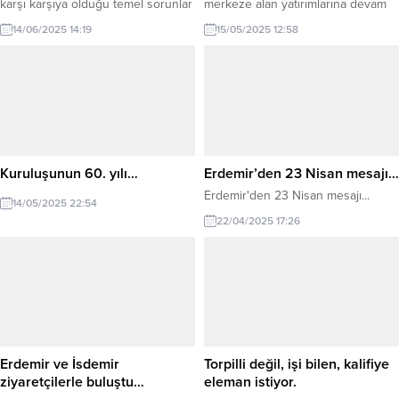
karşı karşıya olduğu temel sorunlar
merkeze alan yatırımlarına devam
ve son küresel gelişmeler ışığında
ediyor...
14/06/2025 14:19
15/05/2025 12:58
Türkiye çelik sektörünün nasıl
şekilleneceğine dair tahminler ele
alındı...
Kuruluşunun 60. yılı…
Erdemir’den 23 Nisan mesajı…
Erdemir'den 23 Nisan mesajı...
14/05/2025 22:54
22/04/2025 17:26
Erdemir ve İsdemir
Torpilli değil, işi bilen, kalifiye
ziyaretçilerle buluştu…
eleman istiyor.