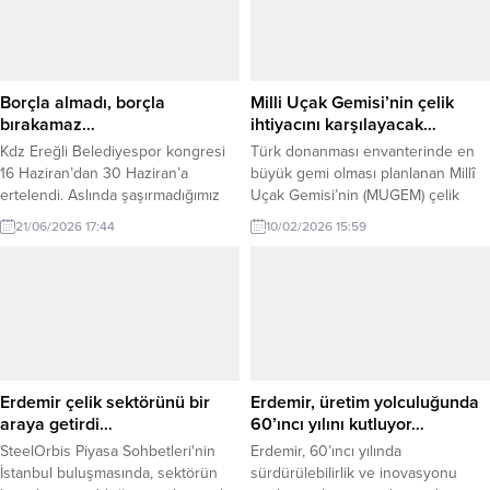
Borçla almadı, borçla
Milli Uçak Gemisi’nin çelik
bırakamaz…
ihtiyacını karşılayacak…
Kdz Ereğli Belediyespor kongresi
Türk donanması envanterinde en
16 Haziran’dan 30 Haziran’a
büyük gemi olması planlanan Millî
ertelendi. Aslında şaşırmadığımız
Uçak Gemisi’nin (MUGEM) çelik
ve her sene aynı senaryonun
ihtiyacı, Türkiye’nin lider entegre
21/06/2026 17:44
10/02/2026 15:59
yaşandığı bir durum diyebiliriz.
çelik üreticisi OYAK şirketi Erdemir
tarafından karşılanacak. MUGEM’in
inşasında kritik öneme sahip
yaklaşık 40 bin ton gemi sacı,
Erdemir’in ileri teknoloji ve
mühendislik imkânlarıyla tedarik
edilecek. Erdemir, Türkiye’nin ilk
uçak gemisi MUGEM Projesi...
Erdemir çelik sektörünü bir
Erdemir, üretim yolculuğunda
araya getirdi…
60’ıncı yılını kutluyor…
SteelOrbis Piyasa Sohbetleri'nin
Erdemir, 60’ıncı yılında
İstanbul buluşmasında, sektörün
sürdürülebilirlik ve inovasyonu