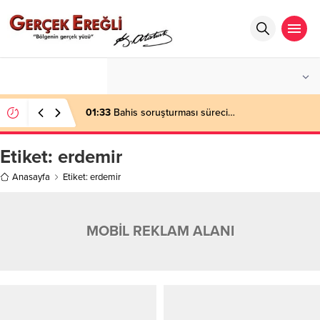
°C
ZONGULDAK
AZ BULUTLU
01:33
Bahis soruşturması süreci…
Etiket:
erdemir
Anasayfa
Etiket: erdemir
MOBİL REKLAM ALANI