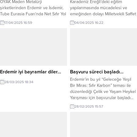
OYAK Maden Metalürji
Karadeniz Ereğli’deki eğitim
şirketlerinden Erdemir ve İsdemir,
yapılanmasında mücadelesi ve
Tube Eurasia Fuarı’nda Net Sıfır Yol
emeğinden dolayı Milletvekili Saffet
Haritası ve yenilikçi ürünlerine
Bozkurt’u kutlarım.
17/04/2025 16:59
04/04/2025 16:22
yönelik soruları yanıtlarken stratejik
iş birlikleri kurma fırsatı yakaladı.
Erdemir iyi bayramlar diler…
Başvuru süreci başladı…
Erdemir’in bu yıl “Geleceğe Yeşil
28/03/2025 18:34
Bir Miras: Sıfır Karbon” teması ile
düzenlediği Çelik ve Yaşam Heykel
Yarışması için başvurular başladı...
28/02/2025 15:57