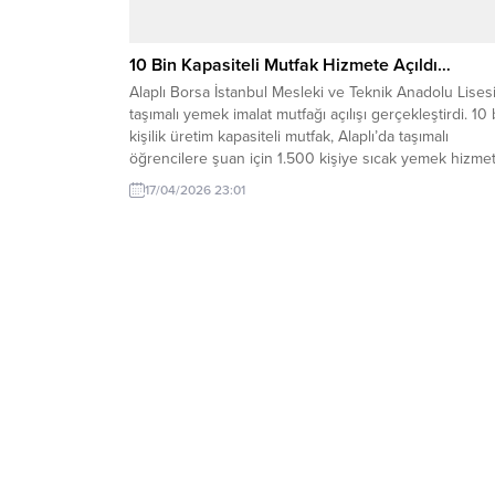
10 Bin Kapasiteli Mutfak Hizmete Açıldı…
Alaplı Borsa İstanbul Mesleki ve Teknik Anadolu Lisesi
taşımalı yemek imalat mutfağı açılışı gerçekleştirdi. 10 
kişilik üretim kapasiteli mutfak, Alaplı’da taşımalı
öğrencilere şuan için 1.500 kişiye sıcak yemek hizmet
sunmakta. Açılışa; Alaplı Kaymakamı Selçuk Köksal, Ala
17/04/2026 23:01
Emniyet Müdürü Baki Acar, Alaplı İlçe Milli Eğitim Müd
Cevat Çevik katılım sağladı....