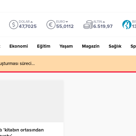
DOLAR
EURO
ALTIN
BI
47,7025
55,0112
6.519,97
1
t
Ekonomi
Eğitim
Yaşam
Magazin
Sağlık
Sp
uşturması süreci…
ı ‘kitabın ortasından
nuştu’…