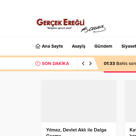
Ana Sayfa
Asayiş
Gündem
Siyase
SON DAKİKA
01:33
Bahis sor
Yılmaz, Devlet Aklı ile Dalga
Kat
Geçme…
ko