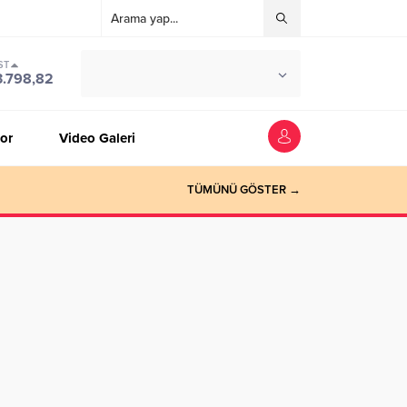
ST
°C
ZONGULDAK
3.798,82
PARÇALI BULUTLU
or
Video Galeri
TÜMÜNÜ GÖSTER →